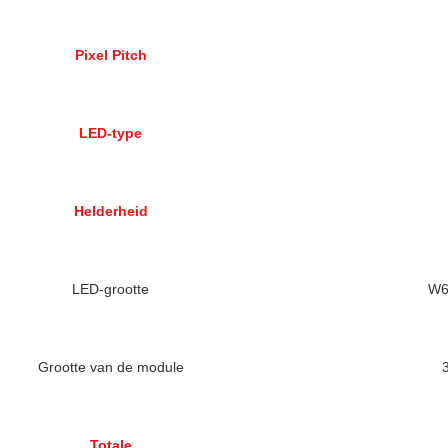
Pixel Pitch
LED-type
Helderheid
LED-grootte
W6
Grootte van de module
Totale