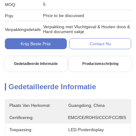
5
MOQ:
Price to be discussed
Prijs:
Verpakking met Vluchtgeval & Houten doos &
Verpakkingsdetails:
Hard document vakje
Krijg Beste Prijs
Contact Nu
Gedetailleerde Informatie
Productomschrijving
Gedetailleerde Informatie
Plaats Van Herkomst:
Guangdong, China
Certificering:
EMC/CE/ROHS/CCC/FCC/BIS
Toepassing:
LED-Posterdisplay