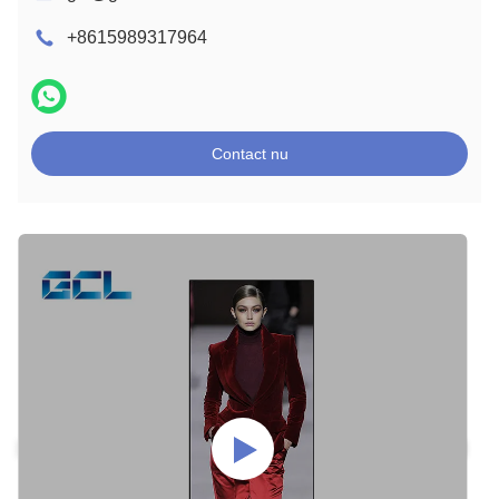
+8615989317964
Contact nu